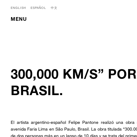
ENGLISH
ESPAÑOL
中文
MENU
300,000 KM/S” PO
BRASIL.
El artista argentino-español Felipe Pantone realizó una obra
avenida Faria Lima en São Paulo, Brasil. La obra titulada “300.
de dos personas más en un lapso de 10 días y se trata del prime