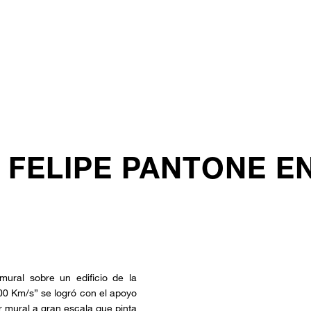
R FELIPE PANTONE E
 mural sobre un edificio de la
000 Km/s” se logró con el apoyo
r mural a gran escala que pinta