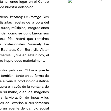
á teniendo lugar en el Centre
de nuestra colección.
cleos,
Vasarely Le Partage Des
istintas facetas de la obra del
lturas, múltiplos, integraciones
tender cómo se concibieron sus
ra fría, habrá que remitirse
 profesionales. Vasarely fue
 Bauhaus. Con Bortnyik, Victor
ercial, y fue en este rubro, el
ras inquietudes materialmente.
ntas palabras: “El arte puede
 también; tanto en su forma de
 él veía la producción estética
uera a través de la ventana de
ba su mano, o en las imágenes
: la vibración de líneas y los
tes de llevarlos a sus famosas
mo un agente de cambio social