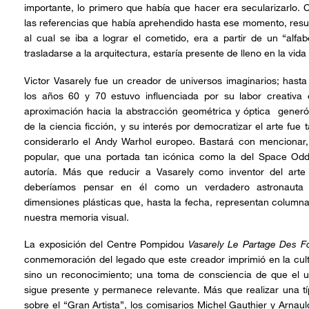
importante, lo primero que había que hacer era secularizarlo. 
las referencias que había aprehendido hasta ese momento, resul
al cual se iba a lograr el cometido, era a partir de un “alfab
trasladarse a la arquitectura, estaría presente de lleno en la vida
Victor Vasarely fue un creador de universos imaginarios; hasta
los años 60 y 70 estuvo influenciada por su labor creativa e
aproximación hacia la abstracción geométrica y óptica generó
de la ciencia ficción, y su interés por democratizar el arte fue
considerarlo el Andy Warhol europeo. Bastará con mencionar
popular, que una portada tan icónica como la del Space Odd
autoría. Más que reducir a Vasarely como inventor del arte 
deberíamos pensar en él como un verdadero astronauta e
dimensiones plásticas que, hasta la fecha, representan columna
nuestra memoria visual.
La exposición del Centre Pompidou
Vasarely Le Partage Des 
conmemoración del legado que este creador imprimió en la cul
sino un reconocimiento; una toma de consciencia de que el u
sigue presente y permanece relevante. Más que realizar una típ
sobre el “Gran Artista”, los comisarios Michel Gauthier y Arnau