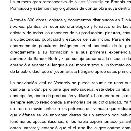
La primera gran retrospectiva de
Victor Vasarely
en Francia est
Pompidou y estamos muy orgullosos de contar obra suya dentro 
A través 300 obras, objetos y documentos distribuídos en 7 nú
Formes
, plantea un recorrido cronológico y temático entre las d
artista y de todos los aspectos de su producción: pinturas, escu
arquitectónicas, publicidad y estudios de sus inicios. Para en
enormemente populares imágenes en el contexto de la guer
directamente a su formación y a sus primeras experiencias
aprendiz de Sandor Bortnyik, personaje cercano a la escuela de
aprendió a adaptar el lenguaje del modernismo a un formato com
de la publicidad, que el joven artista húngaro aplicó estas prime
La convicción vital de Vasarely se puede resumir en unas cua
cambiar la vida”, pero para que esto suceda, éste debe cambiar
concepción, como de producción y difusión. La manera en la que
siempre estuvo relacionada a memorias de su cotidianidad. Ya f
un tren en movimiento; en los patrones del vendaje que rodea
que diáfanas se vislumbraban detrás de un entorno con neblina
fenómenos ópticos ilusorios, él los había experimentado ya an
obras. Vasarely entendió que si el arte iba a gestionarse co