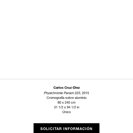
Carlos Cruz-Diez
Physichromie Panam 223
, 2015
Cromografía sobre aluminio
80 x 240 cm
31 1/2 x 94 1/2 in
Único
SOLICITAR INFORMACIÓN