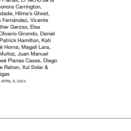
eonora Carrington,
dade, Hilma’s Ghost,
 Fernández, Vicente
ther Gerzso, Elsa
liverio Girondo, Daniel
Patrick Hamilton, Kati
é Horna, Magali Lara,
 Muñoz, Juan Manuel
osé Planas Casas, Diego
ce Rahon, Xul Solar &
igas
 APRIL 6, 2024