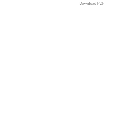
Download PDF
USA: +1 786 609 1295
MX: +52 55 8434 7759
MX: +52 55 8434 7760