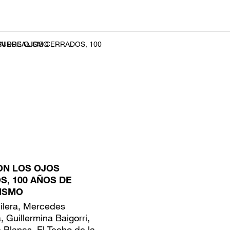
ON LOS OJOS
, 100 AÑOS DE
ISMO
ilera, Mercedes
, Guillermina Baigorri,
e Planas, El Techo de la