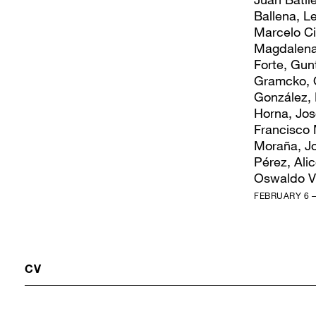
Ballena, L
Marcelo Ci
Magdalena
Forte, Gun
Gramcko, O
González, 
Horna, Jos
Francisco
Moraña, J
Pérez, Ali
Oswaldo V
FEBRUARY 6 –
CV