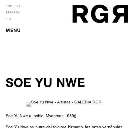
ENGLISH
ESPAÑOL
中文
MENU
SOE YU NWE
Soe Yu Nwe ((Lashio, Myanmar, 1989))
Soe Yu Nwe se nutre del folclore birmano, las artes vernáculas