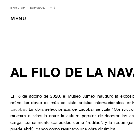
ENGLISH
ESPAÑOL
中文
MENU
AL FILO DE LA N
El 18 de agosto de 2020, el Museo Jumex inauguró la exposici
reúne las obras de más de siete artistas internacionales, en
Escobar.
La obra seleccionada de Escobar se titula "Construcc
muestra el vínculo entre la cultura popular de decorar las c
carga, comúnmente conocidos como "redilas", y la reconfigu
puede abrir), dando como resultado una obra dinámica.