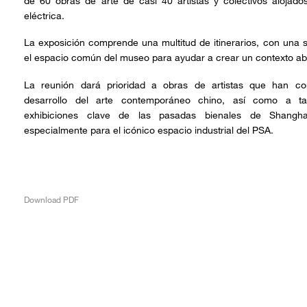
de 60 obras de arte de casi 40 artistas y colectivos alojado
eléctrica.
La exposición comprende una multitud de itinerarios, con una 
el espacio común del museo para ayudar a crear un contexto abie
La reunión dará prioridad a obras de artistas que han cont
desarrollo del arte contemporáneo chino, así como a tal
exhibiciones clave de las pasadas bienales de Shangh
especialmente para el icónico espacio industrial del PSA.
Download PDF