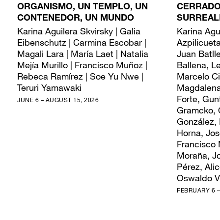
ORGANISMO, UN TEMPLO, UN
CERRADOS
CONTENEDOR, UN MUNDO
SURREAL
Karina Aguilera Skvirsky | Galia
Karina Agu
Eibenschutz | Carmina Escobar |
Azpilicueta
Magali Lara | María Laet | Natalia
Juan Batll
Mejía Murillo | Francisco Muñoz |
Ballena, L
Rebeca Ramírez | Soe Yu Nwe |
Marcelo Ci
Teruri Yamawaki
Magdalena
Forte, Gun
JUNE 6 – AUGUST 15, 2026
Gramcko, O
González, 
Horna, Jos
Francisco
Moraña, J
Pérez, Ali
Oswaldo V
FEBRUARY 6 –