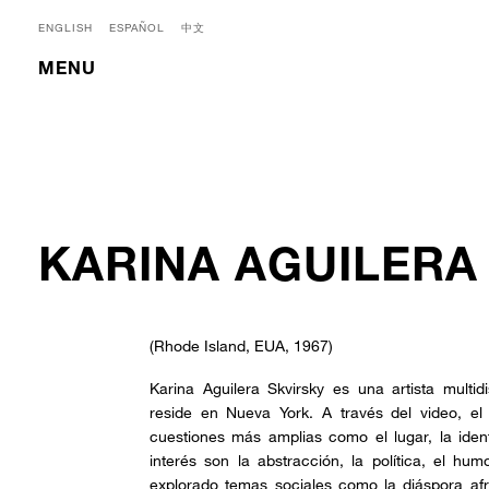
ENGLISH
ESPAÑOL
中文
MENU
KARINA AGUILERA
(Rhode Island, EUA, 1967)
Karina Aguilera Skvirsky es una artista multid
reside en Nueva York. A través del video, el 
cuestiones más amplias como el lugar, la iden
interés son la abstracción, la política, el hum
explorado temas sociales como la diáspora afr