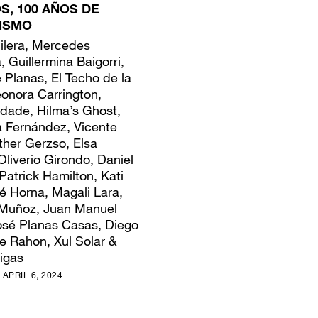
, 100 AÑOS DE
ISMO
ilera, Mercedes
, Guillermina Baigorri,
e Planas, El Techo de la
eonora Carrington,
dade, Hilma’s Ghost,
 Fernández, Vicente
ther Gerzso, Elsa
liverio Girondo, Daniel
Patrick Hamilton, Kati
é Horna, Magali Lara,
 Muñoz, Juan Manuel
osé Planas Casas, Diego
ce Rahon, Xul Solar &
igas
 APRIL 6, 2024